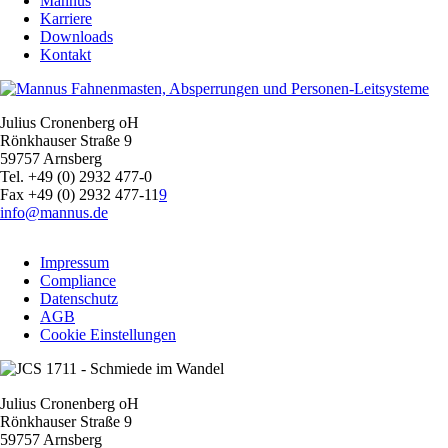
Mannus
Karriere
Downloads
Kontakt
Julius Cronenberg oH
Rönkhauser Straße 9
59757 Arnsberg
Tel. +49 (0) 2932 477-0
Fax +49 (0) 2932 477-11
9
info@mannus.de
Navigation
Impressum
überspringen
Compliance
Datenschutz
AGB
Cookie Einstellungen
Julius Cronenberg oH
Rönkhauser Straße 9
59757 Arnsberg