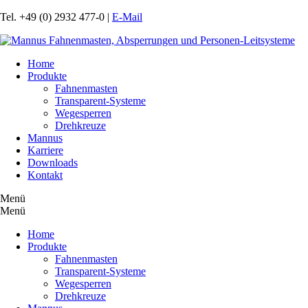
Tel. +49 (0) 2932 477-0 |
E-Mail
Navigation
Home
überspringen
Produkte
Fahnenmasten
Transparent-Systeme
Wegesperren
Drehkreuze
Mannus
Karriere
Downloads
Kontakt
Menü
Menü
Navigation
Home
überspringen
Produkte
Fahnenmasten
Transparent-Systeme
Wegesperren
Drehkreuze