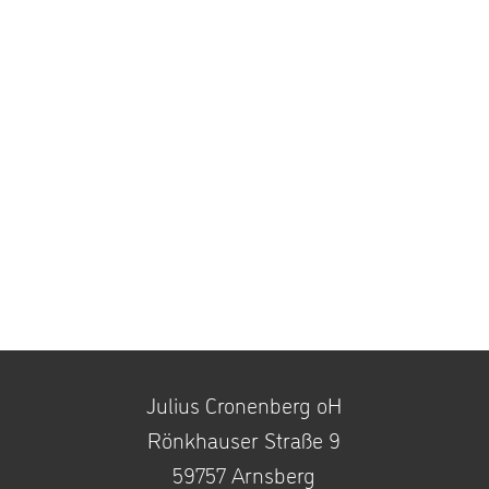
Julius Cronenberg oH
Rönkhauser Straße 9
59757 Arnsberg