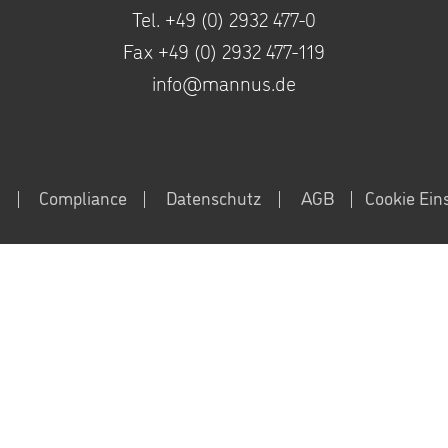
Tel. +49 (0) 2932 477-0
Fax +49 (0) 2932 477-11
9
info@mannus.de
m
Compliance
Datenschutz
AGB
Cookie Ein
ookies. Durch die Nutzung dieser Webseite erklären Sie sich mit
n über den Einsatz von Cookies auf dieser Webseite erhalten Sie